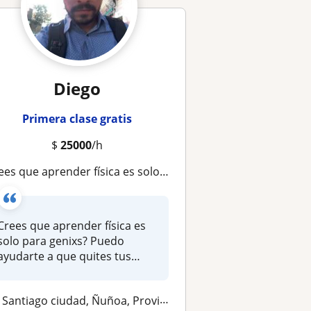
Diego
Primera clase gratis
$
25000
/h
 que aprender física es solo para genixs? Puedo ayudarte a que quites tus frustraciones con la matemática y la física
Crees que aprender física es
solo para genixs? Puedo
ayudarte a que quites tus
frust...
Santiago ciudad, Ñuñoa, Providencia