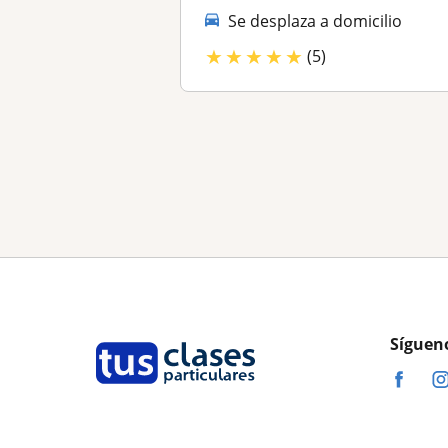
Se desplaza a domicilio
★
★
★
★
★
(5)
Síguen