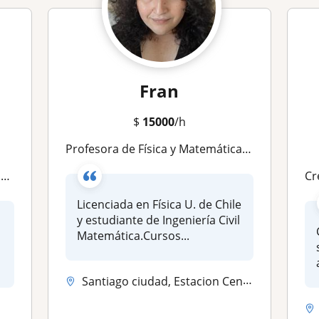
Fran
$
15000
/h
Profesora de Física y Matemáticas para cursos de nivel Universitario
r
Crees
Licenciada en Física U. de Chile
y estudiante de Ingeniería Civil
Matemática.Cursos...
Santiago ciudad, Estacion Central, Pedro Aguirre Cerda, Providencia, S...