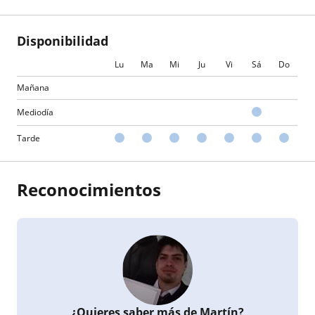
Disponibilidad
Lu
Ma
Mi
Ju
Vi
Sá
Do
Mañana
Mediodía
Tarde
Reconocimientos
¿Quieres saber más de Martín?