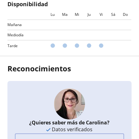
Disponibilidad
Lu
Ma
Mi
Ju
Vi
Sá
Do
Mañana
Mediodía
Tarde
Reconocimientos
¿Quieres saber más de Carolina?
Datos verificados