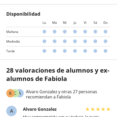
Disponibilidad
Lu
Ma
Mi
Ju
Vi
Sá
Do
Mañana
Mediodía
Tarde
28 valoraciones de alumnos y ex-
alumnos de Fabiola
Alvaro Gonzalez y otras 27 personas
K
C
A
recomiendan a Fabiola
★
★
★
★
★
Alvaro Gonzalez
A
Muy comprometida con su trabajo, le gusta