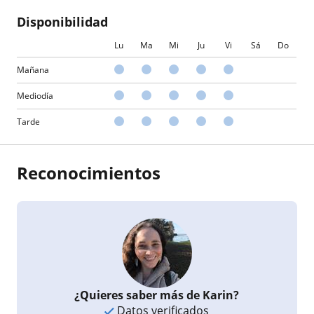
Disponibilidad
Lu
Ma
Mi
Ju
Vi
Sá
Do
Mañana
Mediodía
Tarde
Reconocimientos
¿Quieres saber más de Karin?
Datos verificados