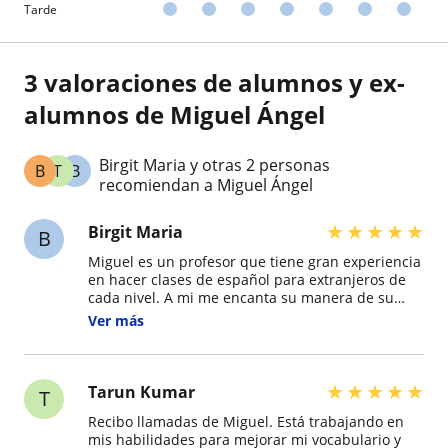
Tarde
3 valoraciones de alumnos y ex-
alumnos de Miguel Ángel
Birgit Maria y otras 2 personas
B
T
B
recomiendan a Miguel Ángel
★
★
★
★
★
Birgit Maria
B
Miguel es un profesor que tiene gran experiencia
en hacer clases de español para extranjeros de
cada nivel. A mi me encanta su manera de su
enseñanza, porque sus clases son ordenadas,
Ver más
sabe excelentemente explicarte las diferentes
estructuras gramaticales con muchos ejemplos y
ejercicios, y nunca pierde la paciencia aun
cuando le pregunte la misma cosa por la quinta
★
★
★
★
★
Tarun Kumar
T
vez. Pero lo más importante es que sus clases
Recibo llamadas de Miguel. Está trabajando en
son divertidas, nos reímos mucho, así que el
mis habilidades para mejorar mi vocabulario y
tiempo pasa volando. Debido a su gran