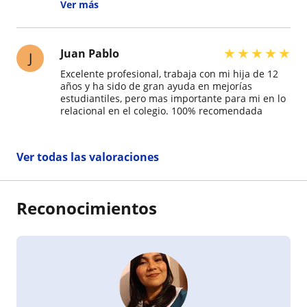
tiene clases dado su compromiso y trato .
Ver más
Además entrega boleta y correo de cada sesión
que realiza.
★
★
★
★
★
Juan Pablo
J
Excelente profesional, trabaja con mi hija de 12
años y ha sido de gran ayuda en mejorías
estudiantiles, pero mas importante para mi en lo
relacional en el colegio. 100% recomendada
Ver todas las valoraciones
Reconocimientos