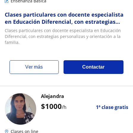
Enseñanza Básica
Clases particulares con docente especialista
en Educación Diferencial, con estrategias
personalizas y orientación a la familia
Clases particulares con docente especialista en Educación
Diferencial, con estrategias personalizas y orientación a la
familia.
ver más
Contactar
Alejandra
$
1000
/h
1ª clase gratis
Clases on line