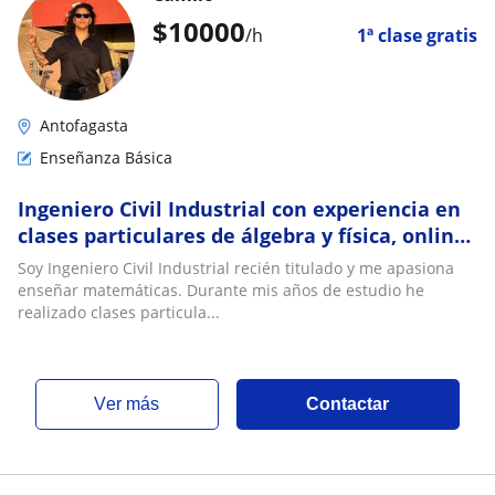
$
10000
/h
1ª clase gratis
Antofagasta
Enseñanza Básica
Ingeniero Civil Industrial con experiencia en
clases particulares de álgebra y física, online
o presencial
Soy Ingeniero Civil Industrial recién titulado y me apasiona
enseñar matemáticas. Durante mis años de estudio he
realizado clases particula...
ver más
Contactar