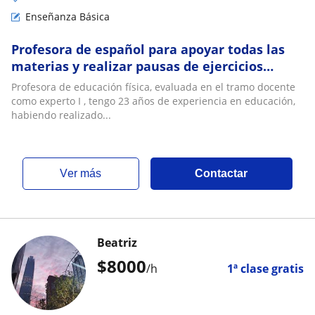
Enseñanza Básica
Profesora de español para apoyar todas las
materias y realizar pausas de ejercicios
físicos para volver a crear la atención
Profesora de educación física, evaluada en el tramo docente
como experto I , tengo 23 años de experiencia en educación,
habiendo realizado...
ver más
Contactar
Beatriz
$
8000
/h
1ª clase gratis