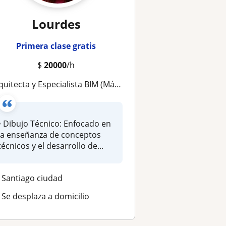
Lourdes
Primera clase gratis
$
20000
/h
tecta y Especialista BIM (Máster en Urbanismo): Clases de Dibujo Técnico, Modelado BIM (Revit/Navisworks) y Análisis Territor
• Dibujo Técnico: Enfocado en
la enseñanza de conceptos
técnicos y el desarrollo de...
Santiago ciudad
Se desplaza a domicilio