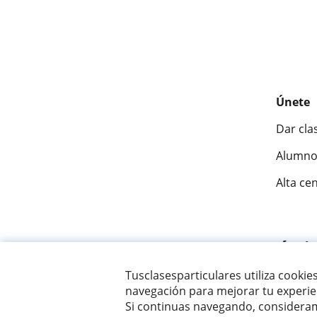
Únete
Dar cla
Alumno
Alta ce
Fantásti
Tusclasesparticulares utiliza cookie
navegación para mejorar tu experien
© 2007 - 2026 Tus clases particulares
Si continuas navegando, consideram