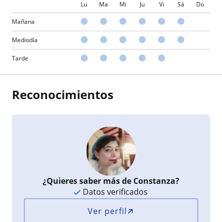
Lu
Ma
Mi
Ju
Vi
Sá
Do
Mañana
Mediodía
Tarde
Reconocimientos
¿Quieres saber más de Constanza?
Datos verificados
Ver perfil