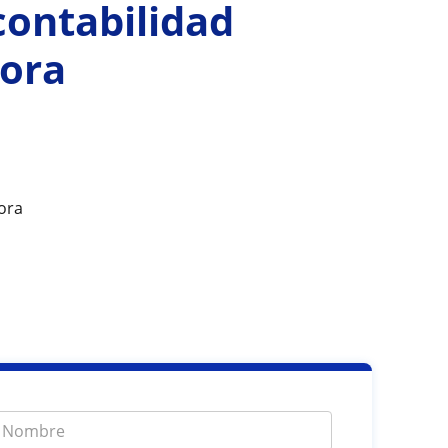
contabilidad
hora
ora