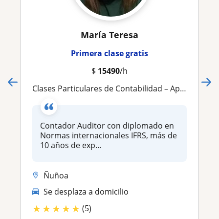
María Teresa
Primera clase gratis
$
15490
/h
Clases Particulares de Contabilidad – Aprende de forma práctica y efectiva
Contador Auditor con diplomado en
Normas internacionales IFRS, más de
10 años de exp...
Ñuñoa
Se desplaza a domicilio
★
★
★
★
★
(5)