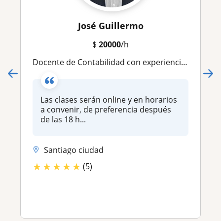
José Guillermo
$
20000
/h
Docente de Contabilidad con experiencia en Universidades, Institutos profesionales y Liceos tecnicos. Contador Auditor, Universidad de Chile. Diplomados en IFRS, Inversiones, Reforma Tributaria. Jefe de Contabilidad.Excel Avanzado
Las clases serán online y en horarios
a convenir, de preferencia después
de las 18 h...
Santiago ciudad
★
★
★
★
★
(5)