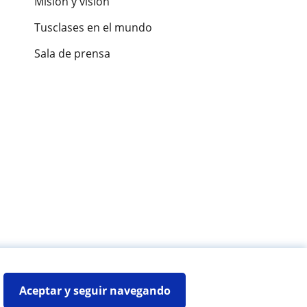
Misión y visión
Tusclases en el mundo
Sala de prensa
es de alumnos
Aceptar y seguir navegando
Mapa web:
Profesores particulares