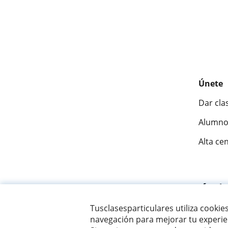
Únete
Dar cla
Alumno
Alta ce
Fantásti
Tusclasesparticulares utiliza cookie
navegación para mejorar tu experien
© 2007 - 2026 Tus clases particulares