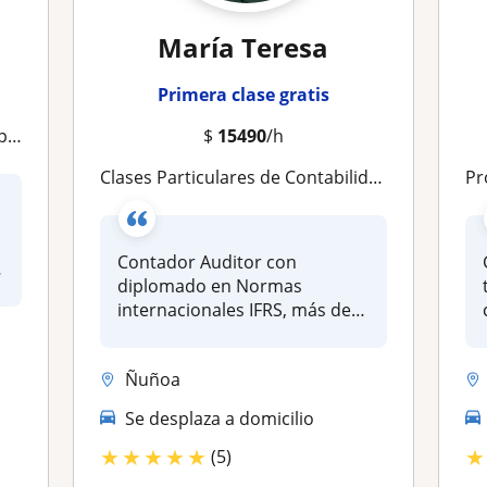
María Teresa
Primera clase gratis
Avanzado
$
15490
/h
Clases Particulares de Contabilidad – Aprende de forma práctica y efectiva
P
Contador Auditor con
diplomado en Normas
internacionales IFRS, más de
10 años de exp...
Ñuñoa
Se desplaza a domicilio
★
★
★
★
★
★
(5)