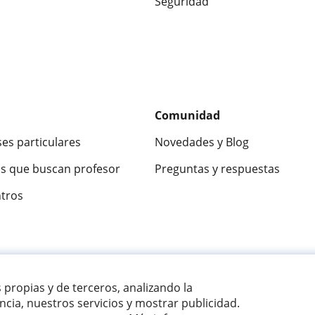
Seguridad
Comunidad
ses particulares
Novedades y Blog
s que buscan profesor
Preguntas y respuestas
ntros
ca
9,5/10
★★★★★
9,5/10
305915
opinion
s propias y de terceros, analizando la
cia, nuestros servicios y mostrar publicidad.