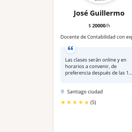
José Guillermo
$
20000
/h
Docente de Contabilidad con experiencia en Universidades, Institutos profesionales y Liceos tecnicos. Contador Auditor, Universidad de Chile. Diplomados en IFRS, Inversiones, Reforma Tributaria. Jefe de Contabilidad.Excel 
Las clases serán online y en
horarios a convenir, de
preferencia después de las 18
h...
Santiago ciudad
★
★
★
★
★
(5)