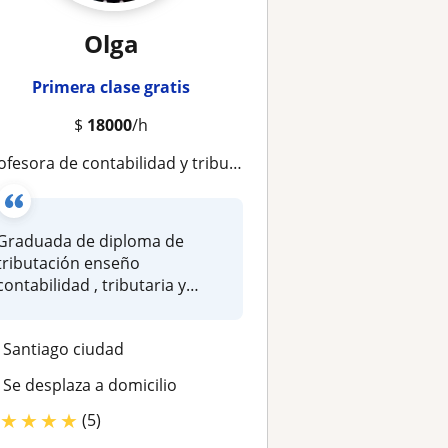
Olga
Primera clase gratis
$
18000
/h
rofesora de contabilidad y tributaria online
Graduada de diploma de
tributación enseño
contabilidad , tributaria y
evaluación fin...
Santiago ciudad
Se desplaza a domicilio
★
★
★
★
(5)