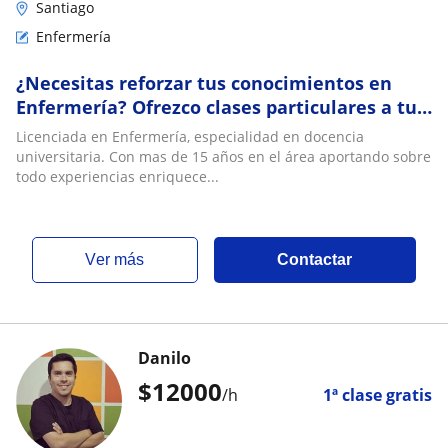
Santiago
Enfermería
¿Necesitas reforzar tus conocimientos en
Enfermería? Ofrezco clases particulares a tu
nivel y enfoque práctico para ayudarte a com
Licenciada en Enfermería, especialidad en docencia
universitaria. Con mas de 15 años en el área aportando sobre
todo experiencias enriquece...
ver más
Contactar
Danilo
$
12000
/h
1ª clase gratis