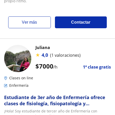
propio ritmo.
ver más
Contactar
Juliana
★
4,0
(1 valoraciones)
$
7000
/h
1ª clase gratis
Clases on line
Enfermería
Estudiante de 3er año de Enfermería ofrece
clases de fisiología, fisiopatología y
farmacología para TENS y universitarios
¡Hola! Soy estudiante de tercer año de Enfermería con