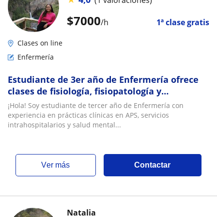
$
7000
/h
1ª clase gratis
Clases on line
Enfermería
Estudiante de 3er año de Enfermería ofrece
clases de fisiología, fisiopatología y
farmacología para TENS y universitarios
¡Hola! Soy estudiante de tercer año de Enfermería con
experiencia en prácticas clínicas en APS, servicios
intrahospitalarios y salud mental...
ver más
Contactar
Natalia