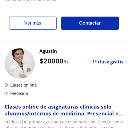
ver más
Contactar
Agustín
$
20000
/h
1ª clase gratis
Clases on line
Medicina
Clases online de asignaturas clínicas solo
alumnos/internos de medicina. Presencial en
Temuco
Médico EDF, primer egresado de mi generación. Cuento con 4
años de experiencia laboral, tanto en salud pública como