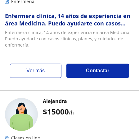
Enfermería
Enfermera clínica, 14 años de experiencia en
área Medicina. Puedo ayudarte con casos
clínicos, planes, y cuidados de enfermería
Enfermera clínica, 14 años de experiencia en área Medicina.
Puedo ayudarte con casos clínicos, planes, y cuidados de
enfermería.
ver más
Contactar
Alejandra
$
15000
/h
Clases on line