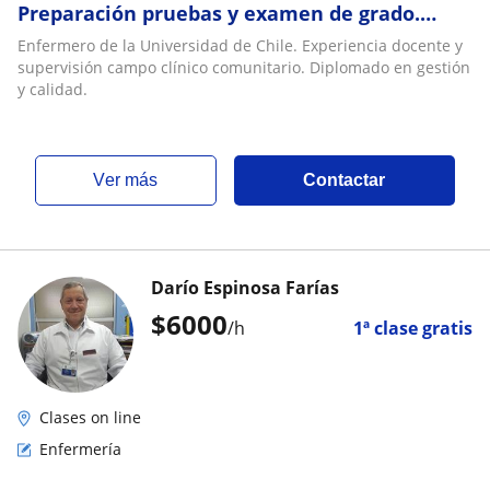
Preparación pruebas y examen de grado.
Apoyo preparación tesis
Enfermero de la Universidad de Chile. Experiencia docente y
supervisión campo clínico comunitario. Diplomado en gestión
y calidad.
ver más
Contactar
Darío Espinosa Farías
$
6000
/h
1ª clase gratis
Clases on line
Enfermería