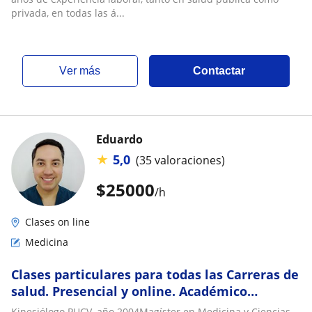
privada, en todas las á...
ver más
Contactar
Eduardo
★
5,0
(35 valoraciones)
$
25000
/h
Clases on line
Medicina
Clases particulares para todas las Carreras de
salud. Presencial y online. Académico
Magíster con 19 años de experiencia
Kinesiólogo PUCV, año 2004Magíster en Medicina y Ciencias