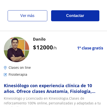
ver más
Contactar
Danilo
$
12000
/h
1ª clase gratis
Clases on line
Fisioterapia
Kinesiólogo con experiencia clínica de 10
años. Ofrece clases Anatomía, Fisiología,
Biomecánica para estudiantes de área de
Kinesiologo y Licenciado en Kinesiologia.Clases de
salud
reforzamiento 100% online, personalizadas y adaptadas a tu