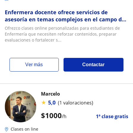
Enfermera docente ofrece servicios de
asesoría en temas complejos en el campo de
la enfermería
Ofrezco clases online personalizadas para estudiantes de
Enfermería que necesiten reforzar contenidos, preparar
evaluaciones o fortalecer s...
ver más
Contactar
Marcelo
★
5,0
(1 valoraciones)
$
1000
/h
1ª clase gratis
Clases on line