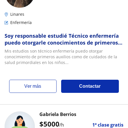
Linares
Enfermería
Soy responsable estudié Técnico enfermería
puedo otorgarle conocimientos de primeros
auxilios cuidados y atención necesaria
Mis estudios son técnico enfermería puedo otorgar
conocimiento de primeros auxilios como de cuidados de la
salud primordiales en los niños...
ver más
Contactar
Gabriela Berrios
$
5000
/h
1ª clase gratis