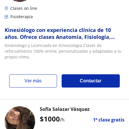
Clases on line
Fisioterapia
Kinesiólogo con experiencia clínica de 10
años. Ofrece clases Anatomía, Fisiología,
Biomecánica para estudiantes de área de
Kinesiologo y Licenciado en Kinesiologia.Clases de
salud
reforzamiento 100% online, personalizadas y adaptadas a tu
propio ritmo.
ver más
Contactar
Sofía Salazar Vásquez
$
1000
/h
1ª clase gratis