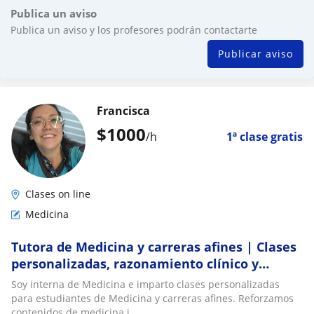
Publica un aviso
Publica un aviso y los profesores podrán contactarte
Publicar aviso
Francisca
$
1000
/h
1ª clase gratis
Clases on line
Medicina
Tutora de Medicina y carreras afines | Clases
personalizadas, razonamiento clínico y
técnicas de estudio
Soy interna de Medicina e imparto clases personalizadas
para estudiantes de Medicina y carreras afines. Reforzamos
contenidos de medicina i...