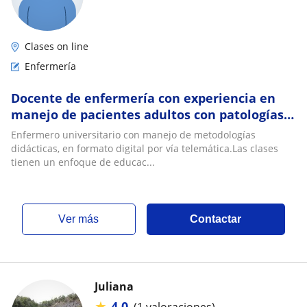
Clases on line
Enfermería
Docente de enfermería con experiencia en
manejo de pacientes adultos con patologías
agudas y crónicas hospitalizados
Enfermero universitario con manejo de metodologías
didácticas, en formato digital por vía telemática.Las clases
tienen un enfoque de educac...
ver más
Contactar
Juliana
★
4,0
(1 valoraciones)