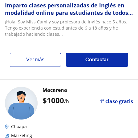
Imparto clases personalizadas de inglés en
modalidad online para estudiantes de todos
los niveles y también para adultos
¡Hola! Soy Miss Cami y soy profesora de inglés hace 5 años.
Tengo experiencia con estudiantes de 6 a 18 años y he
trabajado haciendo clases...
ver más
Contactar
Macarena
$
1000
/h
1ª clase gratis
Choapa
Marketing