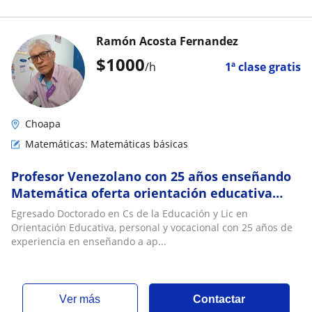
Ramón Acosta Fernandez
$
1000
/h
1ª clase gratis
Choapa
Matemáticas: Matemáticas básicas
Profesor Venezolano con 25 años enseñando
Matemática oferta orientación educativa
para un aprendizaje exitoso
Egresado Doctorado en Cs de la Educación y Lic en
Orientación Educativa, personal y vocacional con 25 años de
experiencia en enseñando a ap...
ver más
Contactar