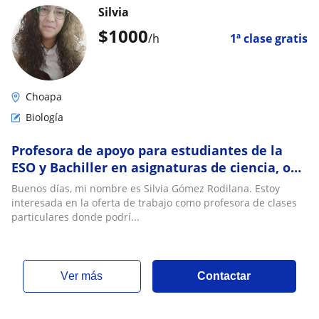
Silvia
$
1000
/h
1ª clase gratis
Choapa
Biología
Profesora de apoyo para estudiantes de la
ESO y Bachiller en asignaturas de ciencia, o
universitarios de biología
Buenos días, mi nombre es Silvia Gómez Rodilana. Estoy
interesada en la oferta de trabajo como profesora de clases
particulares donde podrí...
ver más
Contactar