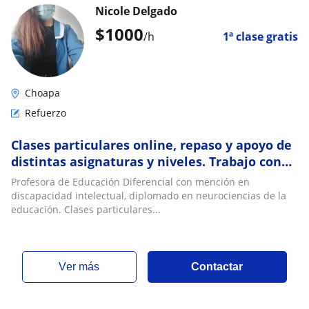
Nicole Delgado
$
1000
/h
1ª clase gratis
Choapa
Refuerzo
Clases particulares online, repaso y apoyo de
distintas asignaturas y niveles. Trabajo con
personas con NEE
Profesora de Educación Diferencial con mención en
discapacidad intelectual, diplomado en neurociencias de la
educación. Clases particulares...
ver más
Contactar