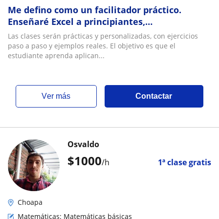
Me defino como un facilitador práctico.
Enseñaré Excel a principiantes,
emprendedores y adultos que deseen
Las clases serán prácticas y personalizadas, con ejercicios
mejorar sus habilidades
paso a paso y ejemplos reales. El objetivo es que el
estudiante aprenda aplican...
ver más
Contactar
Osvaldo
$
1000
/h
1ª clase gratis
Choapa
Matemáticas: Matemáticas básicas