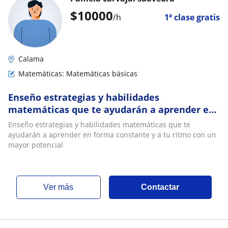
$
10000
/h
1ª clase gratis
Calama
Matemáticas: Matemáticas básicas
Enseño estrategias y habilidades
matemáticas que te ayudarán a aprender en
forma constante y a tu ritmo con un mayor
Enseño estrategias y habilidades matemáticas que te
potencial
ayudarán a aprender en forma constante y a tu ritmo con un
mayor potencial
ver más
Contactar