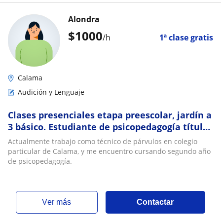
Alondra
$
1000
/h
1ª clase gratis
Calama
Audición y Lenguaje
Clases presenciales etapa preescolar, jardín a
3 básico. Estudiante de psicopedagogía título
técnico- educación parvularia
Actualmente trabajo como técnico de párvulos en colegio
particular de Calama, y me encuentro cursando segundo año
de psicopedagogía.
ver más
Contactar