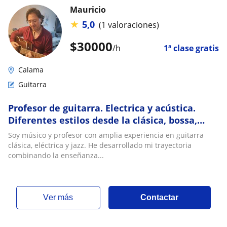
Mauricio
★
5,0
(1 valoraciones)
$
30000
/h
1ª clase gratis
Calama
Guitarra
Profesor de guitarra. Electrica y acústica.
Diferentes estilos desde la clásica, bossa,
blues, jazz e improvisación
Soy músico y profesor con amplia experiencia en guitarra
clásica, eléctrica y jazz. He desarrollado mi trayectoria
combinando la enseñanza...
ver más
Contactar