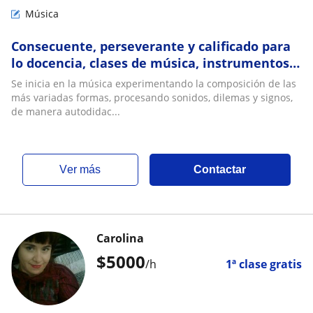
Música
Consecuente, perseverante y calificado para
lo docencia, clases de música, instrumentos,
programas de edición y composición
Se inicia en la música experimentando la composición de las
más variadas formas, procesando sonidos, dilemas y signos,
de manera autodidac...
ver más
Contactar
Carolina
$
5000
/h
1ª clase gratis