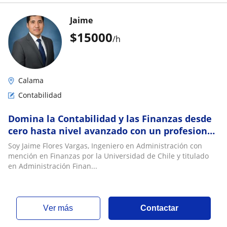
Jaime
$
15000
/h
Calama
Contabilidad
Domina la Contabilidad y las Finanzas desde
cero hasta nivel avanzado con un profesional
en Finanzas
Soy Jaime Flores Vargas, Ingeniero en Administración con
mención en Finanzas por la Universidad de Chile y titulado
en Administración Finan...
ver más
Contactar