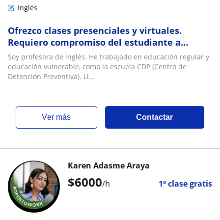
Inglés
Ofrezco clases presenciales y virtuales.
Requiero compromiso del estudiante a
participar en las clases y avisar con
Soy profesora de inglés. He trabajado en educación regular y
anticipación
educación vulnerable, como la escuela CDP (Centro de
Detención Preventiva). Ll...
ver más
Contactar
Karen Adasme Araya
$
6000
/h
1ª clase gratis