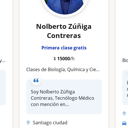
Nolberto Zúñiga
Contreras
Primera clase gratis
$
15000
/h
ia
B
Clases de Biología, Química y Ciencias (Anatomía, Genética, Fisiología, etc)
Soy Nolberto Zúñiga
Contreras, Tecnólogo Médico
con mención en
Morfofisiopatología y...
Santiago ciudad