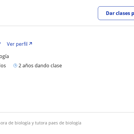
Dar clases 
y
Ver perfil
logía
dos
2 años dando clase
esora de biología y tutora paes de biología