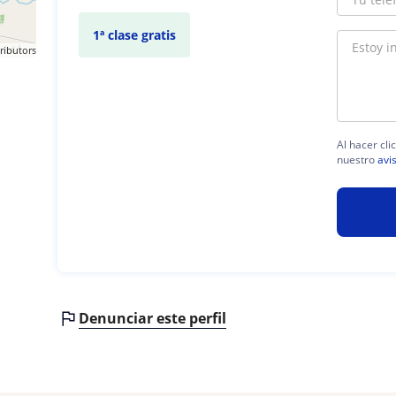
1ª clase gratis
ributors
Al hacer cli
nuestro
avi
Denunciar este perfil