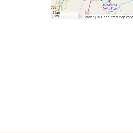
5 km
3 mi
Leaflet
| ©
OpenStreetMap
cont