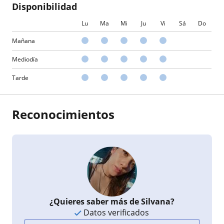
Disponibilidad
Lu
Ma
Mi
Ju
Vi
Sá
Do
Mañana
Mediodía
Tarde
Reconocimientos
¿Quieres saber más de Silvana?
Datos verificados