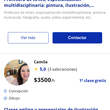
multidisciplinaria: pintura, ilustración,
fotografía, audio, video, experimental, etc
Profesora de Artes, especialización multidisciplinaria: pintura,
ilustración, fotografía, audio, video, experimental, etc.
ver más
Contactar
Camila
★
5,0
(3 valoraciones)
$
3500
/h
1ª clase gratis
Concepción
Dibujo
Clases online y presenciales de ilustración