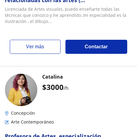
relacionadas con las artes (
dibujo,óleo,escultura)
Licenciada de Artes visuales, puedo enseñarte todas las
técnicas que conozco y he aprendido ,mi especialidad es la
ilustración , el dibujo...
ver más
Contactar
Catalina
$
3000
/h
Concepción
Arte Contemporáneo
Profesora de Artes, especialización