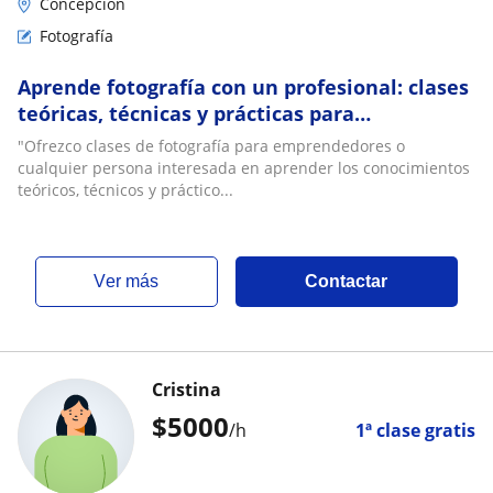
Concepción
Fotografía
Aprende fotografía con un profesional: clases
teóricas, técnicas y prácticas para
emprendedores y marcas
"Ofrezco clases de fotografía para emprendedores o
cualquier persona interesada en aprender los conocimientos
teóricos, técnicos y práctico...
ver más
Contactar
Cristina
$
5000
/h
1ª clase gratis