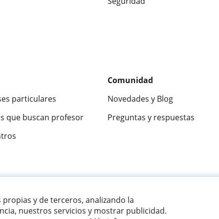
Seguridad
Comunidad
ses particulares
Novedades y Blog
s que buscan profesor
Preguntas y respuestas
ntros
ca
9,5/10
★★★★★
9,5/10
305915
opinion
s propias y de terceros, analizando la
cia, nuestros servicios y mostrar publicidad.