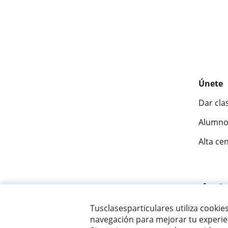
Únete
Dar cla
Alumno
Alta ce
Fantásti
Tusclasesparticulares utiliza cookie
navegación para mejorar tu experien
© 2007 - 2026 Tus clases particulares