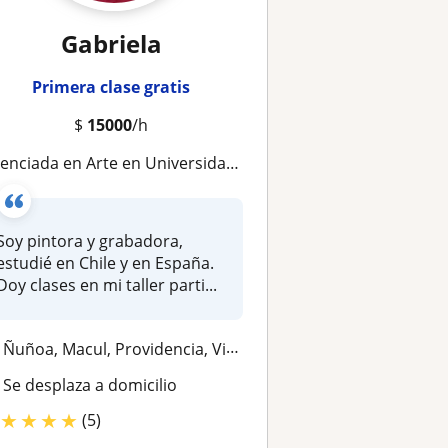
Gabriela
Primera clase gratis
$
15000
/h
ciada en Arte en Universidad Complutense de Madrid, enseñando por varios años, diferentes edades
Soy pintora y grabadora,
estudié en Chile y en España.
Doy clases en mi taller parti...
Ñuñoa, Macul, Providencia, Vitacura, La Reina
Se desplaza a domicilio
★
★
★
★
(5)