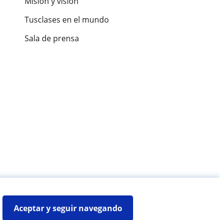
Misión y visión
Tusclases en el mundo
Sala de prensa
es de alumnos
Aceptar y seguir navegando
Mapa web:
Profesores particulares