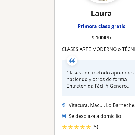
Laura
Primera clase gratis
$
1000
/h
CLASES ARTE MODERNO o TÉCNICAS MIXTAS CREATIVAS: PINTURA DIBUJO,RELIEVE,ILUSTRACIÓN,ÓLEO, oACRÍLICO,o ACUARELA NIÑO/JÓVEN/ADULT
Clases con método aprender-
haciendo y otros de forma
Entretenida,Fácil.Y Genero
crea...
Vitacura, Macul, Lo Barnechea, La Reina, Peñalolen, Providencia, Recol
Se desplaza a domicilio
★
★
★
★
★
(5)