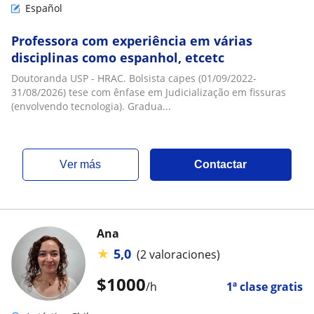
Español
Professora com experiência em várias
disciplinas como espanhol, etcetc
Doutoranda USP - HRAC. Bolsista capes (01/09/2022-
31/08/2026) tese com ênfase em Judicialização em fissuras
(envolvendo tecnologia). Gradua...
ver más
Contactar
Ana
★
5,0
(2 valoraciones)
$
1000
/h
1ª clase gratis