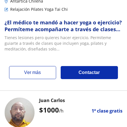
Antártica Chilena
Relajación Pilates Yoga Tai Chi
¿El médico te mandó a hacer yoga o ejercicio?
Permíteme acompañarte a través de clases
diseñadas solo para ti. CDMX
Tienes lesiones pero quieres hacer ejercicio. Permiteme
guiarte a través de clases que incluyen yoga, pilates y
meditación, diseñadas solo...
ver más
Contactar
Juan Carlos
$
1000
/h
1ª clase gratis