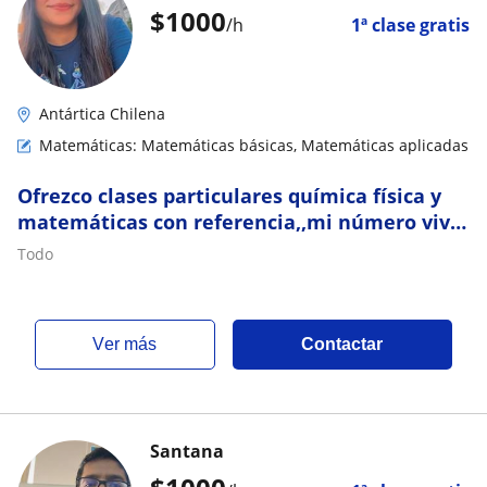
$
1000
/h
1ª clase gratis
Antártica Chilena
Matemáticas: Matemáticas básicas, Matemáticas aplicadas
Ofrezco clases particulares química física y
matemáticas con referencia,,mi número vivo
en Kendall Miami con gusto
Todo
ver más
Contactar
Santana