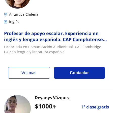
Antártica Chilena
Inglés
Profesor de apoyo escolar. Experiencia en
inglés y lengua española. CAP Complutense
de Madrid
Licenciada en Comunicación Audiovisual. CAE Cambridge.
CAP en lengua y literatura española
ver más
Contactar
Deyanys Vázquez
$
1000
/h
1ª clase gratis