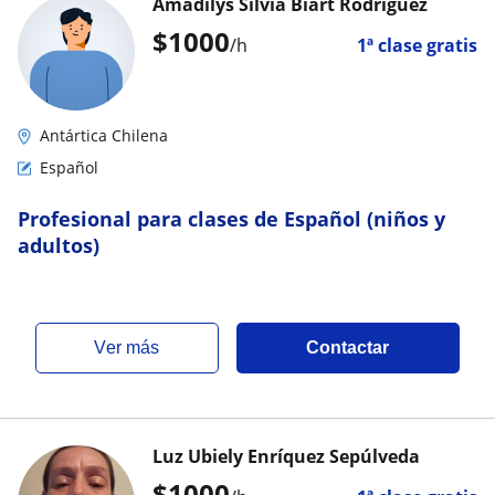
Amadilys Silvia Biart Rodríguez
$
1000
/h
1ª clase gratis
Antártica Chilena
Español
Profesional para clases de Español (niños y
adultos)
ver más
Contactar
Luz Ubiely Enríquez Sepúlveda
$
1000