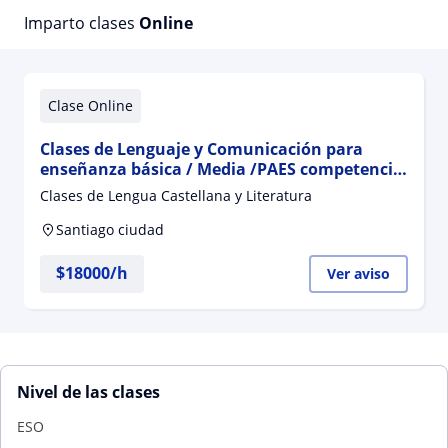
Imparto clases
Online
Clase Online
Clases de Lenguaje y Comunicación para
enseñanza básica / Media /PAES competencia
lectora. Online ✍️
Clases de Lengua Castellana y Literatura
Santiago ciudad
$
18000
/h
Ver aviso
Nivel de las clases
ESO