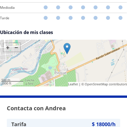
Mediodía
Tarde
Ubicación de mis clases
+
−
500 m
2000 ft
Leaflet
| ©
OpenStreetMap
contributors
Contacta con Andrea
Tarifa
$
18000
/h