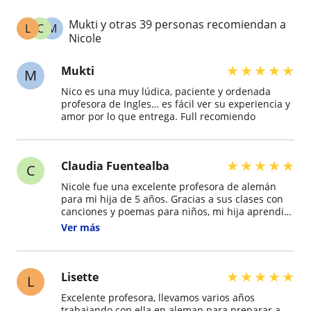
Mukti y otras 39 personas recomiendan a
L
C
M
Nicole
★
★
★
★
★
Mukti
M
Nico es una muy lúdica, paciente y ordenada
profesora de Ingles… es fácil ver su experiencia y
amor por lo que entrega. Full recomiendo
★
★
★
★
★
Claudia Fuentealba
C
Nicole fue una excelente profesora de alemán
para mi hija de 5 años. Gracias a sus clases con
canciones y poemas para niños, mi hija aprendió
lo necesario para ser aceptada en el colegio
Ver más
alemán. La recomiendo 100%.
★
★
★
★
★
Lisette
L
Excelente profesora, llevamos varios años
trabajando con ella en aleman para preparar a