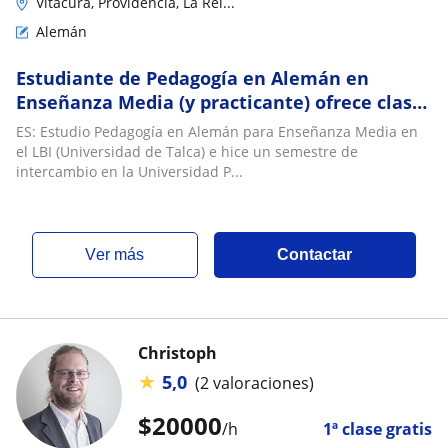
Vitacura, Providencia, La Rei...
Alemán
Estudiante de Pedagogía en Alemán en
Enseñanza Media (y practicante) ofrece clases
para mejorar tus habilidades en el alemán
ES: Estudio Pedagogía en Alemán para Enseñanza Media en
el LBI (Universidad de Talca) e hice un semestre de
intercambio en la Universidad P...
ver más
Contactar
Christoph
★
5,0
(2 valoraciones)
$
20000
/h
1ª clase gratis