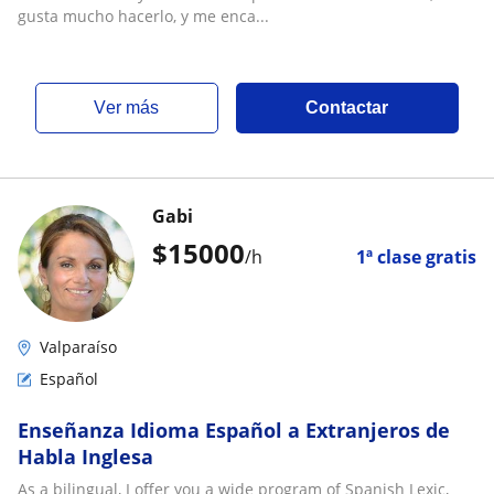
gusta mucho hacerlo, y me enca...
ver más
Contactar
Gabi
$
15000
/h
1ª clase gratis
Valparaíso
Español
Enseñanza Idioma Español a Extranjeros de
Habla Inglesa
As a bilingual, I offer you a wide program of Spanish Lexic,