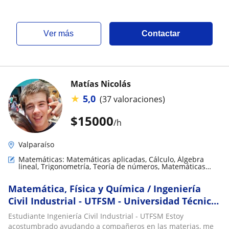
ver más
Contactar
Matías Nicolás
★
5,0
(37 valoraciones)
$
15000
/h
Valparaíso
Matemáticas: Matemáticas aplicadas, Cálculo, Álgebra
lineal, Trigonometría, Teoría de números, Matemáticas
discretas
Matemática, Física y Química / Ingeniería
Civil Industrial - UTFSM - Universidad Técnica
Federico Santa María
Estudiante Ingeniería Civil Industrial - UTFSM Estoy
acostumbrado ayudando a compañeros en las materias, me