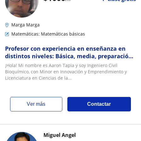
Marga Marga
Matemáticas: Matemáticas básicas
Profesor con experiencia en enseñanza en
distintos niveles: Básica, media, preparación
PAES, Ingeniería nivel universitario
¡Hola! Mi nombre es Aaron Tapia y soy Ingeniero Civil
Bioquímico, con Minor en Innovación y Emprendimiento y
Licenciatura en Ciencias de la...
ver más
Contactar
Miguel Angel