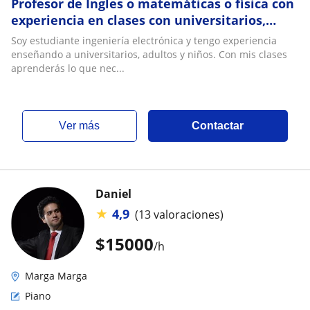
Profesor de Ingles o matemáticas o física con
experiencia en clases con universitarios,
adultos y niños
Soy estudiante ingeniería electrónica y tengo experiencia
enseñando a universitarios, adultos y niños. Con mis clases
aprenderás lo que nec...
ver más
Contactar
Daniel
★
4,9
(13 valoraciones)
$
15000
/h
Marga Marga
Piano