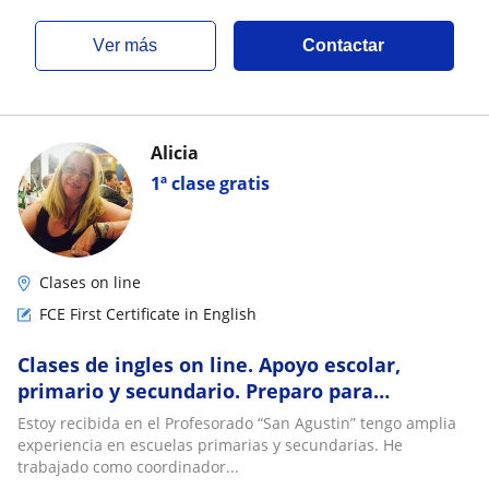
also
ver más
Contactar
Alicia
1ª clase gratis
Clases on line
FCE First Certificate in English
Clases de ingles on line. Apoyo escolar,
primario y secundario. Preparo para
exámenes. Tambien doy clases particulares
Estoy recibida en el Profesorado “San Agustin” tengo amplia
de todo nivel
experiencia en escuelas primarias y secundarias. He
trabajado como coordinador...