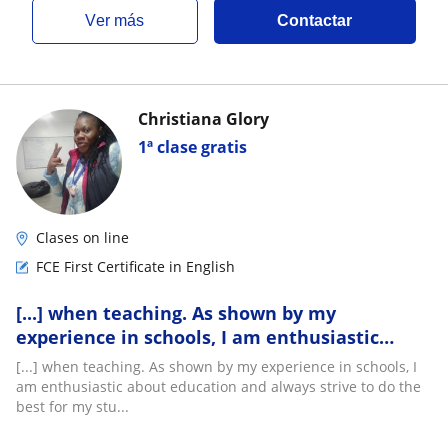
ver más
Contactar
Christiana Glory
1ª clase gratis
Clases on line
FCE First Certificate in English
[...] when teaching. As shown by my
experience in schools, I am enthusiastic
about education and always strive to do the
[...] when teaching. As shown by my experience in schools, I
best for my students. I am able to take on
am enthusiastic about education and always strive to do the
responsibility for learning and have
best for my stu...
experience of successfully managing a class. I