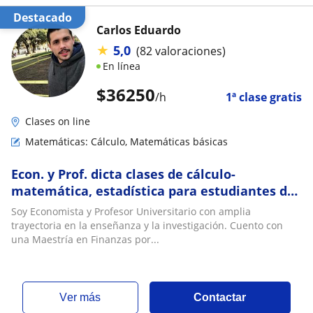
Destacado
Carlos Eduardo
★
5,0
(82 valoraciones)
En línea
$
36250
/h
1ª clase gratis
Clases on line
Matemáticas: Cálculo, Matemáticas básicas
Econ. y Prof. dicta clases de cálculo-
matemática, estadística para estudiantes de
ciencias económicas y sociales
Soy Economista y Profesor Universitario con amplia
trayectoria en la enseñanza y la investigación. Cuento con
una Maestría en Finanzas por...
ver más
Contactar