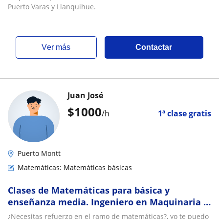
Puerto Varas y Llanquihue.
ver más
Contactar
Juan José
$
1000
/h
1ª clase gratis
Puerto Montt
Matemáticas: Matemáticas básicas
Clases de Matemáticas para básica y
enseñanza media. Ingeniero en Maquinaria y
vehículos automotrices
¿Necesitas refuerzo en el ramo de matemáticas?, yo te puedo