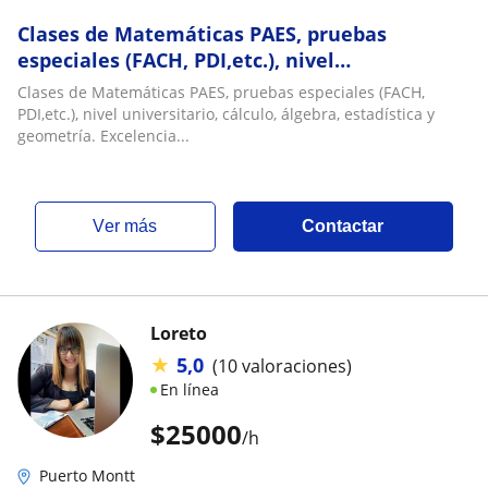
Clases de Matemáticas PAES, pruebas
especiales (FACH, PDI,etc.), nivel
universitario, cálculo, álgebra, estadística y
Clases de Matemáticas PAES, pruebas especiales (FACH,
geometría. Excelencia
PDI,etc.), nivel universitario, cálculo, álgebra, estadística y
geometría. Excelencia...
ver más
Contactar
Loreto
★
5,0
(10 valoraciones)
En línea
$
25000
/h
Puerto Montt