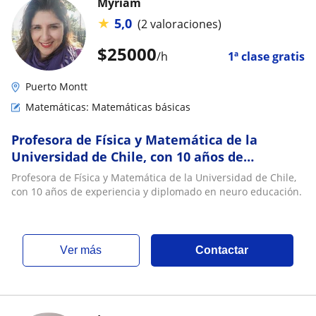
Myriam
★
5,0
(2 valoraciones)
$
25000
/h
1ª clase gratis
Puerto Montt
Matemáticas: Matemáticas básicas
Profesora de Física y Matemática de la
Universidad de Chile, con 10 años de
experiencia y diplomado en neuro educación
Profesora de Física y Matemática de la Universidad de Chile,
con 10 años de experiencia y diplomado en neuro educación.
ver más
Contactar