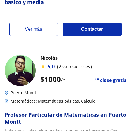
basico y media
ver más
Contactar
Nicolás
★
5,0
(2 valoraciones)
$
1000
/h
1ª clase gratis
Puerto Montt
Matemáticas: Matemáticas básicas, Cálculo
Profesor Particular de Matemáticas en Puerto
Montt
Hola soy Nicolás, alumno de último año de Ingenieria Civil