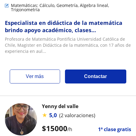
Matemáticas: Cálculo, Geometría, Álgebra lineal,
Trigonometría
Especialista en didáctica de la matemática
brindo apoyo académico, clases
personalizadas y en grupo de matemática
Profesora de Matemática Pontificia Universidad Católica de
nivel medio y universitaria: electivos,
Chile, Magister en Didáctica de la matemática, con 17 años de
preparación PAES, cálculo, álgebra, álgebra
experiencia en aul...
lineal, geometría, ecuaciones diferenciales ,
etc. Dispos
ver más
Contactar
Yenny del valle
★
5,0
(2 valoraciones)
$
15000
/h
1ª clase gratis