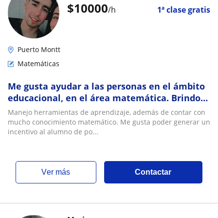
$
10000
/h
1ª clase gratis
Puerto Montt
Matemáticas
Me gusta ayudar a las personas en el ámbito
educacional, en el área matemática. Brindo
clases tanto nivel básico, media
Manejo herramientas de aprendizaje, además de contar con
mucho conocimiento matemático. Me gusta poder generar un
incentivo al alumno de po...
ver más
Contactar