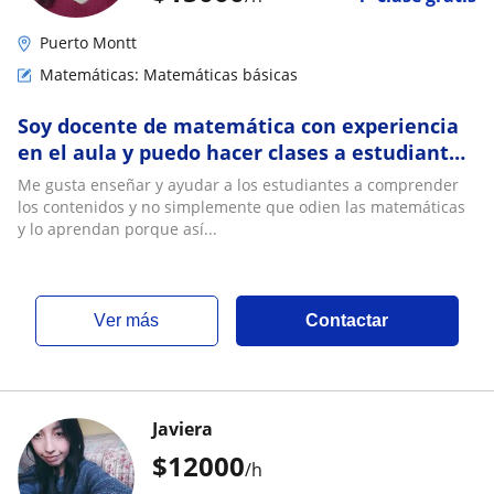
Puerto Montt
Matemáticas: Matemáticas básicas
Soy docente de matemática con experiencia
en el aula y puedo hacer clases a estudiantes
de segundo ciclo, enseñanza media y
Me gusta enseñar y ayudar a los estudiantes a comprender
universidad
los contenidos y no simplemente que odien las matemáticas
y lo aprendan porque así...
ver más
Contactar
Javiera
$
12000
/h