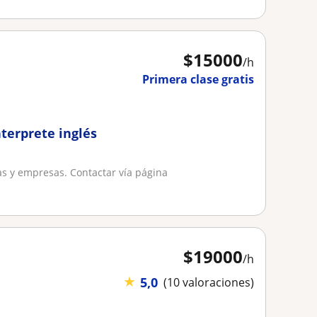
$
15000
/h
Primera clase gratis
nterprete inglés
as y empresas. Contactar vía página
$
19000
/h
★
5,0
(10 valoraciones)