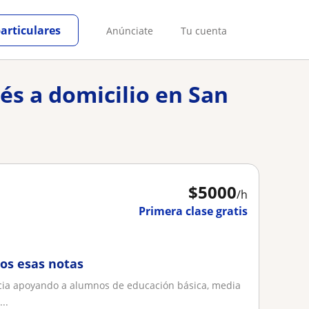
particulares
Anúnciate
Tu cuenta
lés a domicilio en San
$
5000
/h
Primera clase gratis
os esas notas
encia apoyando a alumnos de educación básica, media
..