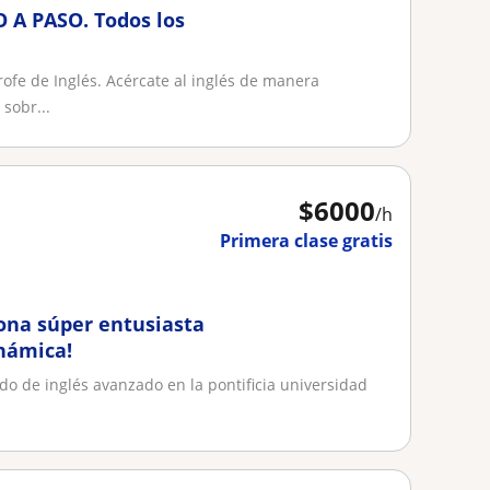
 A PASO. Todos los
rofe de Inglés. Acércate al inglés de manera
 sobr...
$
6000
/h
Primera clase gratis
sona súper entusiasta
námica!
o de inglés avanzado en la pontificia universidad