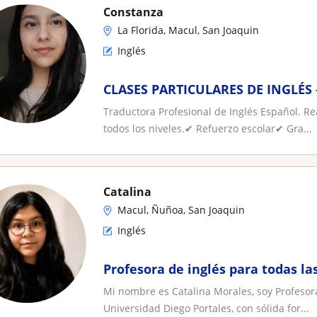
Constanza
La Florida, Macul, San Joaquin
Inglés
CLASES PARTICULARES DE INGLÉS 
Traductora Profesional de Inglés Español. Rea
todos los niveles.✔ Refuerzo escolar✔ Gra...
Catalina
Macul, Ñuñoa, San Joaquin
Inglés
Profesora de inglés para todas la
Mi nombre es Catalina Morales, soy Profesora
Universidad Diego Portales, con sólida for...