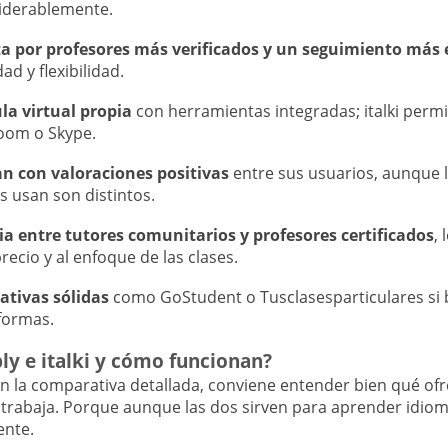
siderablemente.
ta por profesores más verificados y un seguimiento más
ad y flexibilidad.
la virtual propia
con herramientas integradas; italki perm
oom o Skype.
n con valoraciones positivas
entre sus usuarios, aunque l
s usan son distintos.
cia entre tutores comunitarios y profesores certificados
,
recio y al enfoque de las clases.
ativas sólidas
como GoStudent o Tusclasesparticulares si 
aformas.
ly e italki y cómo funcionan?
en la comparativa detallada, conviene entender bien qué of
rabaja. Porque aunque las dos sirven para aprender idiomas
ente.