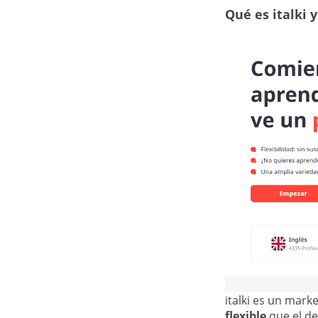
Qué es italki 
italki es un mar
flexible
que el de