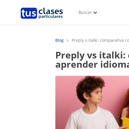
Buscar
Blog
Preply o italki: comparativa c
Preply vs italki: comparativa completa para elegir dónde
aprender idiom