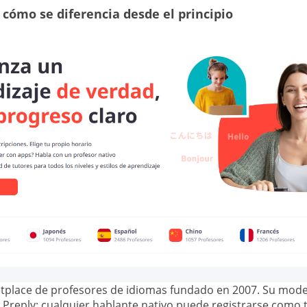
y cómo se diferencia desde el principio
ketplace de profesores de idiomas fundado en 2007. Su mod
 Preply: cualquier hablante nativo puede registrarse como 