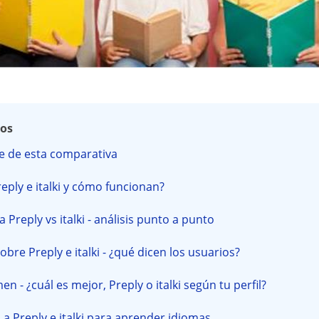
dos
e de esta comparativa
eply e italki y cómo funcionan?
Preply vs italki - análisis punto a punto
bre Preply e italki - ¿qué dicen los usuarios?
n - ¿cuál es mejor, Preply o italki según tu perfil?
s a Preply e italki para aprender idiomas