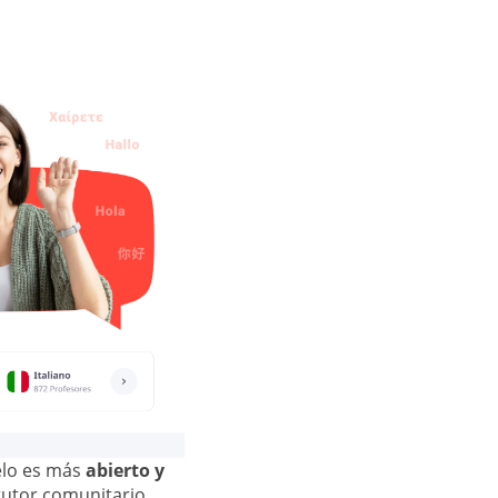
elo es más
abierto y
tutor comunitario,