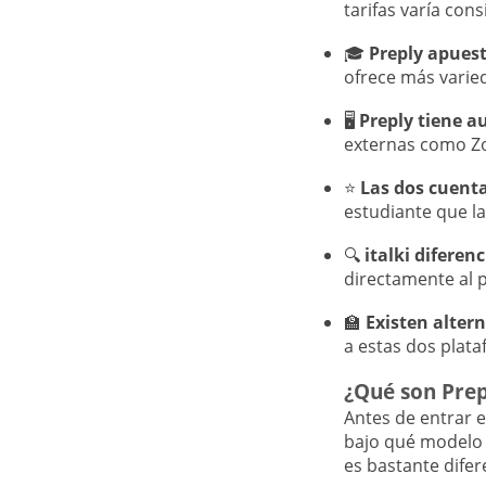
tarifas varía con
🎓
Preply apues
ofrece más varied
🖥️
Preply tiene au
externas como Z
⭐
Las dos cuenta
estudiante que la
🔍
italki diferen
directamente al p
🏫
Existen altern
a estas dos plat
¿Qué son Prep
Antes de entrar 
bajo qué modelo t
es bastante difer