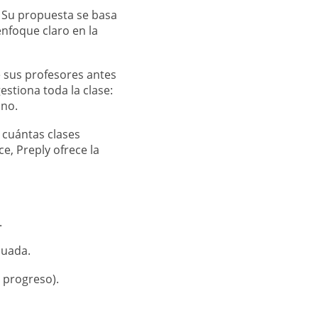
. Su propuesta se basa
enfoque claro en la
e sus profesores antes
estiona toda la clase:
mno.
e cuántas clases
e, Preply ofrece la
.
nuada.
 progreso).