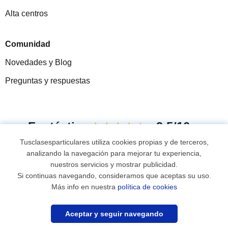
Alta centros
Comunidad
Novedades y Blog
Preguntas y respuestas
Fantástica
★★★★★
9,5/10
Tusclasesparticulares utiliza cookies propias y de terceros,
305915
opiniones de alumnos
analizando la navegación para mejorar tu experiencia,
nuestros servicios y mostrar publicidad.
Si continuas navegando, consideramos que aceptas su uso.
© 2007 - 2026 Tus clases particulares
Más info en nuestra
política de cookies
Recibe nuevos alumnos
Mapa web:
Profesores particulares
Aceptar y seguir navegando
Anunciarme
0