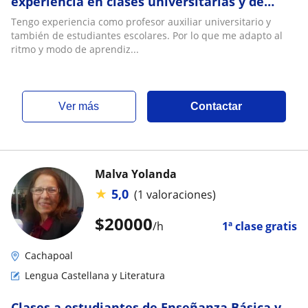
experiencia en clases universitarias y de
colegios
Tengo experiencia como profesor auxiliar universitario y
también de estudiantes escolares. Por lo que me adapto al
ritmo y modo de aprendiz...
ver más
Contactar
Malva Yolanda
★
5,0
(1 valoraciones)
$
20000
/h
1ª clase gratis
Cachapoal
Lengua Castellana y Literatura
Clases a estudiantes de Enseñanza Básica y