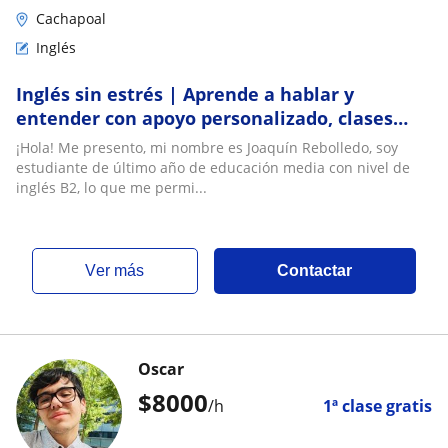
Cachapoal
Inglés
Inglés sin estrés | Aprende a hablar y
entender con apoyo personalizado, clases
online
¡Hola! Me presento, mi nombre es Joaquín Rebolledo, soy
estudiante de último año de educación media con nivel de
inglés B2, lo que me permi...
ver más
Contactar
Oscar
$
8000
/h
1ª clase gratis