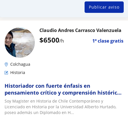
Publicar aviso
Claudio Andres Carrasco Valenzuela
$
6500
/h
1ª clase gratis
Colchagua
Historia
Historiador con fuerte énfasis en
pensamiento crítico y comprensión histórica
de la sociedad actual
Soy Magister en Historia de Chile Contemporáneo y
Licenciado en Historia por la Universidad Alberto Hurtado,
poseo además un Diplomado en H...