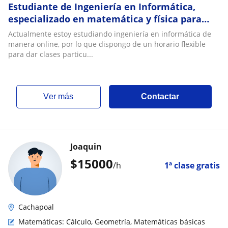
Estudiante de Ingeniería en Informática,
especializado en matemática y física para
enseñanza básica y media
Actualmente estoy estudiando ingeniería en informática de
manera online, por lo que dispongo de un horario flexible
para dar clases particu...
ver más
Contactar
Joaquin
$
15000
/h
1ª clase gratis
Cachapoal
Matemáticas: Cálculo, Geometría, Matemáticas básicas