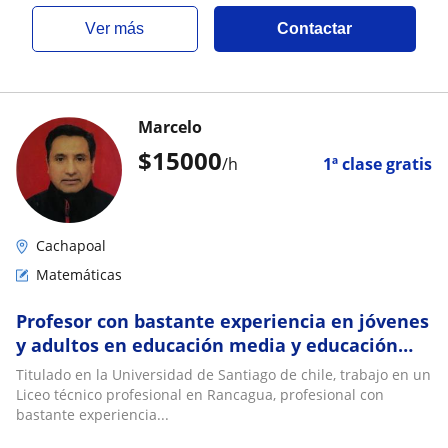
ver más
Contactar
Marcelo
$
15000
/h
1ª clase gratis
Cachapoal
Matemáticas
Profesor con bastante experiencia en jóvenes
y adultos en educación media y educación
superior
Titulado en la Universidad de Santiago de chile, trabajo en un
Liceo técnico profesional en Rancagua, profesional con
bastante experiencia...