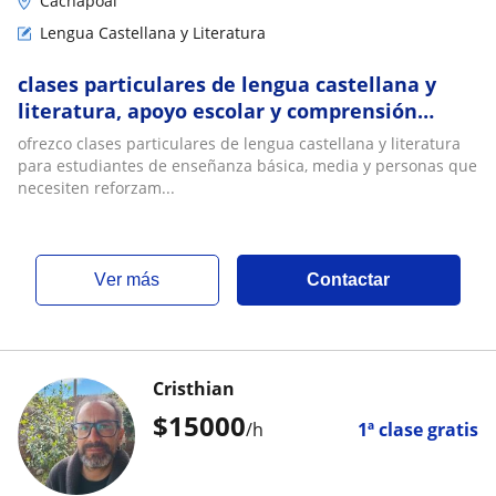
Cachapoal
Lengua Castellana y Literatura
clases particulares de lengua castellana y
literatura, apoyo escolar y comprensión
lectora
ofrezco clases particulares de lengua castellana y literatura
para estudiantes de enseñanza básica, media y personas que
necesiten reforzam...
ver más
Contactar
Cristhian
$
15000
/h
1ª clase gratis