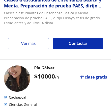
Media. Preparación de prueba PAES, dirijo
Ensayo, tesis de grado. Estudiantes y adultos
Clases a estudiantes de Enseñanza Básica y Media.
Preparación de prueba PAES, dirijo Ensayo, tesis de grado.
Estudiantes y adultos. A dista...
ver más
Contactar
Pía Gálvez
$
10000
/h
1ª clase gratis
Cachapoal
Ciencias General